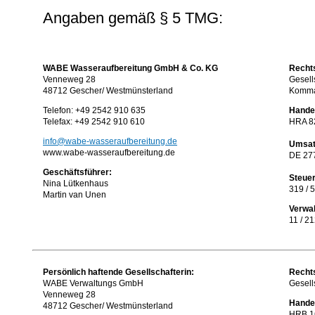
Angaben gemäß § 5 TMG:
WABE Wasseraufbereitung GmbH & Co. KG
Recht
Venneweg 28
Gesell
48712 Gescher/ Westmünsterland
Komman
Telefon: +49 2542 910 635
Handel
Telefax: +49 2542 910 610
HRA 82
info@wabe-wasseraufbereitung.de
Umsat
www.wabe-wasseraufbereitung.de
DE 27
Geschäftsführer:
Steue
Nina Lütkenhaus
319 / 
Martin van Unen
Verwa
11 / 2
Persönlich haftende Gesellschafterin:
Recht
WABE Verwaltungs GmbH
Gesell
Venneweg 28
Handel
48712 Gescher/ Westmünsterland
HRB 16